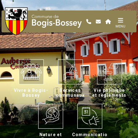
MENU
Vivre à Bogis-
Services
Vie politique
Bossey
communaux
et règlements
Nature et
Communicatio